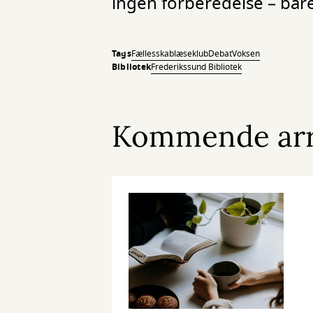
ingen forberedelse – bare
Tags
Fællesskab
læseklub
Debat
Voksen
Bibliotek
Frederikssund Bibliotek
Kommende ar