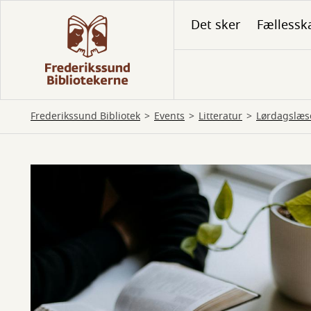
Gå
Det sker
Fællessk
til
hovedindhold
Frederikssund Bibliotek
Events
Litteratur
Lørdagslæs