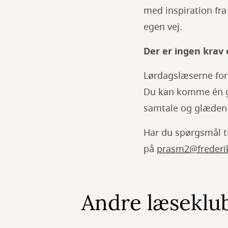
med inspiration fra
egen vej.
Der er ingen krav 
Lørdagslæserne fore
Du kan komme én g
samtale og glæden 
Har du spørgsmål ti
på
prasm2@frederi
Andre læseklu