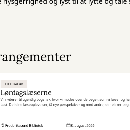
 nysgerrighed og lyst til at lytte og tal
rangementer
LITTERATUR
Lørdagslæserne
Vi inviterer til ugentlig bogsnak, hvor vi mødes over de bøger, som vi læser og ha
læst. Del dine læseoplevelser, få nye perspektiver og mød andre, der elsker bøge
Kræver ingen forberedelse – bare nysgerrighed og lyst til at lytte og tale samme
Frederikssund Bibliotek
8. august 2026