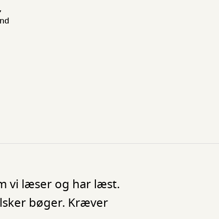
,
und
m vi læser og har læst.
elsker bøger. Kræver