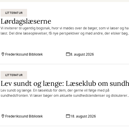
LITTERATUR
Lørdagslæserne
Vi inviterer til ugentlig bogsnak, hvor vi mødes over de bøger, som vi læser og ha
læst. Del dine læseoplevelser, få nye perspektiver og mød andre, der elsker bøge
Kræver ingen forberedelse – bare nysgerrighed og lyst til at lytte og tale samme
Frederikssund Bibliotek
8. august 2026
LITTERATUR
Lev sundt og længe: Læseklub om sund
Lev sundt og længe. En læseklub for dem, der gerne vil følge med på
sundhedsfronten. Vi læser bøger om aktuelle sundhedstendenser og diskuterer
det læste med hinanden. Vi smager også på noget sundt hver gang.
Frederikssund Bibliotek
18. august 2026