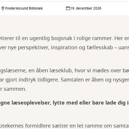
Frederikssund Bibliotek
19. december 2026
iterer til en ugentlig bogsnak i rolige rammer. Her er
iver nye perspektiver, inspiration og fællesskab – ua
rdagslæserne, en åben læseklub, hvor vi mødes over bøg
ar gjort indtryk tidligere. Samtalen er åben og nysger
aler sammen.
gne læseoplevelser, lytte med eller bare lade dig 
iotekernes formidlere sætter en let ramme om samta