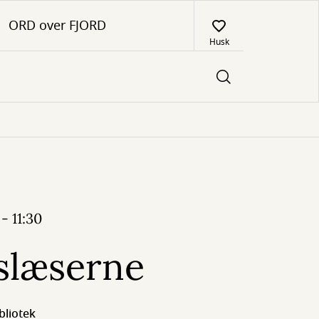
ORD over FJORD
Husk
- 11:30
slæserne
bliotek