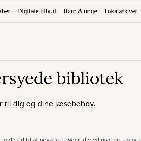
aber
Digitale tilbud
Børn & unge
Lokalarkiver
rsyede bibliotek
 til dig og dine læsebehov.
 finde tid til at udvælge bøger, der vil give dig en g