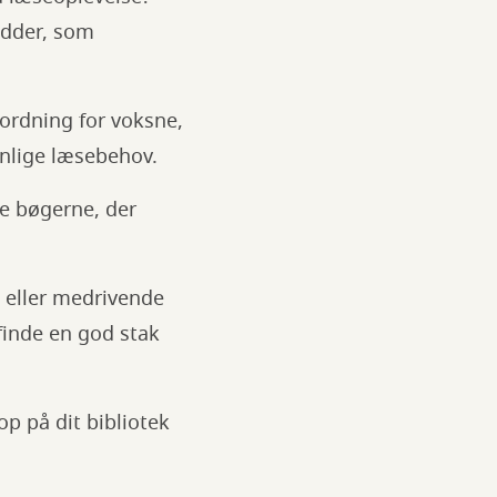
rædder, som
ordning for voksne,
sonlige læsebehov.
ne bøgerne, der
d eller medrivende
finde en god stak
p på dit bibliotek