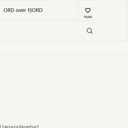
ORD over FJORD
Husk
od læseoplevelse?