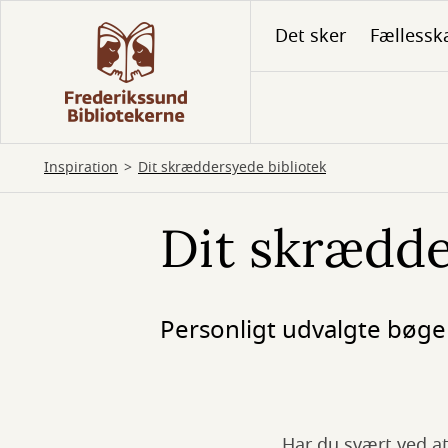
Gå
Det sker
Fællessk
til
hovedindhold
Inspiration
Dit skræddersyede bibliotek
Dit skrædde
Personligt udvalgte bøger
Har du svært ved at