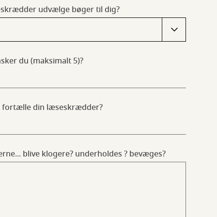
eskrædder udvælge bøger til dig?
ker du (maksimalt 5)?
at fortælle din læseskrædder?
gerne... blive klogere? underholdes ? bevæges?