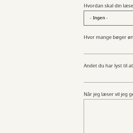
Hvordan skal din læs
Hvor mange bøger øns
Andet du har lyst til 
Når jeg læser vil jeg 
more mig? rejse?