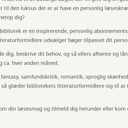
yst til den luksus det er at have en personlig læsesk
netop dig?
bibliotek er en inspirerende, personlig abonnements
itteraturformidlere udvælger bøger tilpasset dit per
de dig, beskrive dit behov, og så ellers afhente og lå
dig ca. hver anden måned.
 fantasy, samfundskritik, romantik, sproglig skønhe
 glæder bibliotekets litteraturformidlere sig til at 
om din læsesmag og tilmeld dig herunder eller kom o