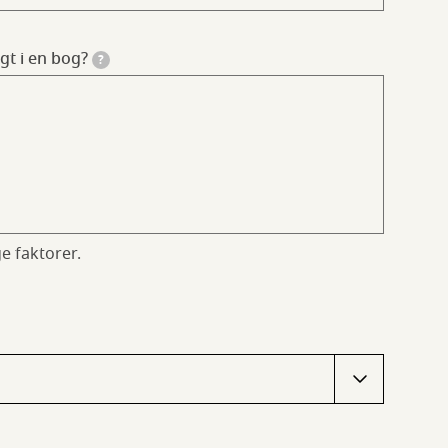
gt i en bog?
?
e faktorer.