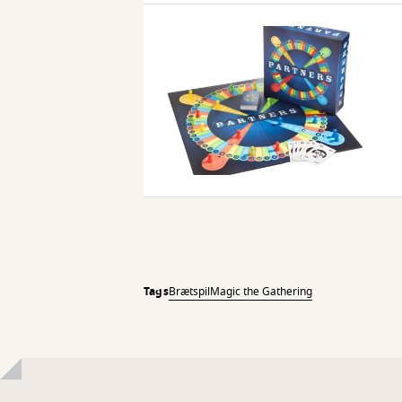
Biblioteket
på
Biblioteket
Tags
Brætspil
Magic the Gathering