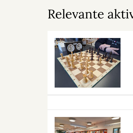
Relevante akti
Skak
på
Biblioteket