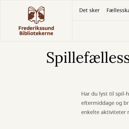
Gå
Det sker
Fællessk
til
hovedindhold
Spillefælles
Har du lyst til spi
eftermiddage og br
enkelte aktiviteter