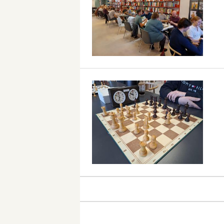
Skak
på
Skak