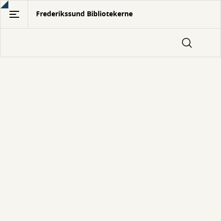
Gå
Frederikssund Bibliotekerne
til
hovedindhold