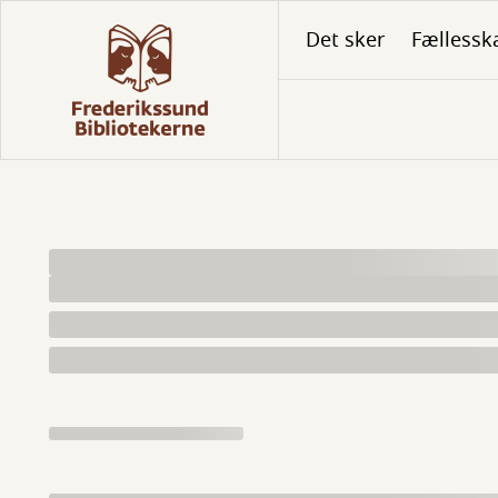
Gå
Det sker
Fællessk
til
hovedindhold