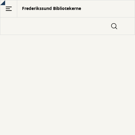
Gå
Frederikssund Bibliotekerne
til
hovedindhold