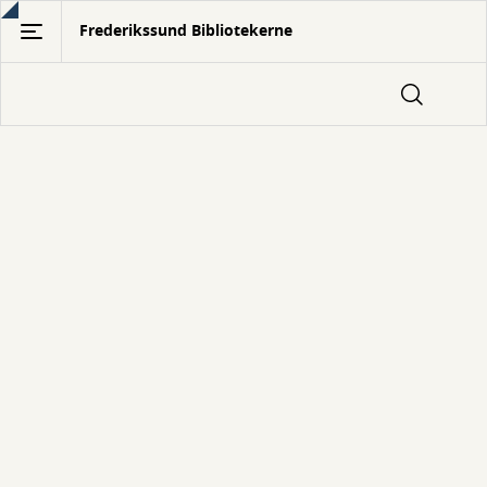
Gå
Frederikssund Bibliotekerne
til
hovedindhold