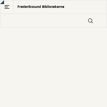
Gå
Frederikssund Bibliotekerne
til
hovedindhold