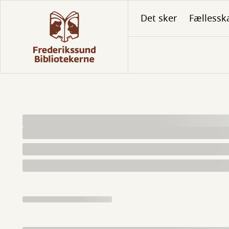
Gå
Det sker
Fællessk
til
hovedindhold