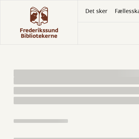
Gå
Det sker
Fællessk
til
hovedindhold