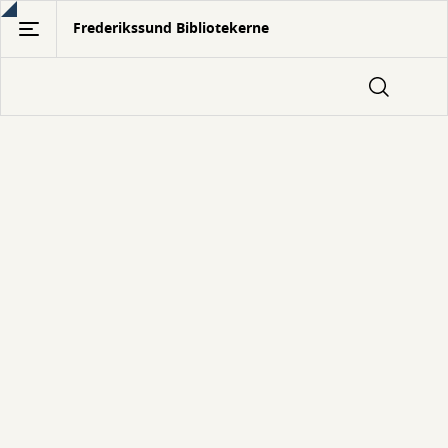
Gå
Frederikssund Bibliotekerne
til
hovedindhold