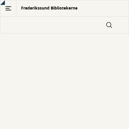
Gå
Frederikssund Bibliotekerne
til
hovedindhold