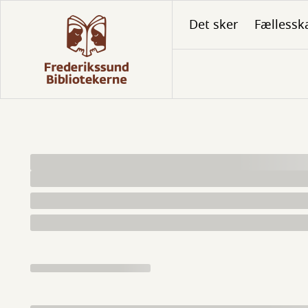
Gå
Det sker
Fællessk
til
hovedindhold