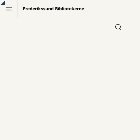
Gå
Frederikssund Bibliotekerne
til
hovedindhold