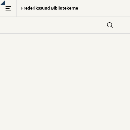
Gå
Frederikssund Bibliotekerne
til
hovedindhold