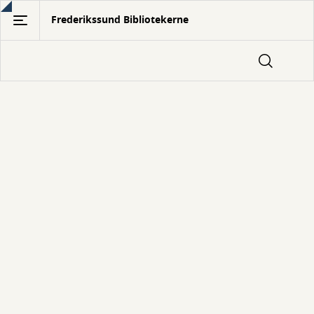
Gå
Frederikssund Bibliotekerne
til
hovedindhold