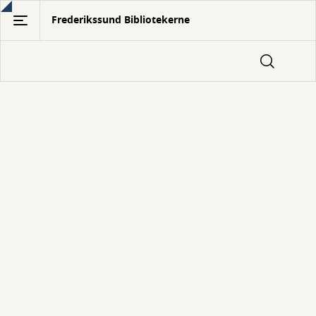
Gå
Frederikssund Bibliotekerne
til
hovedindhold