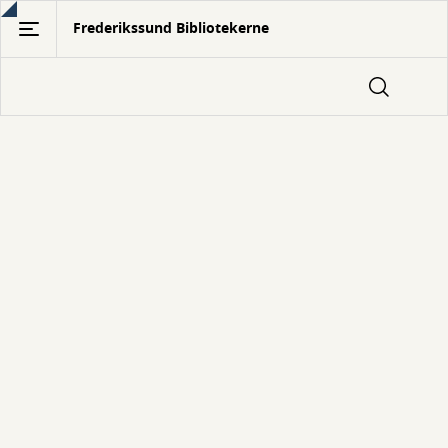
Gå
Frederikssund Bibliotekerne
til
hovedindhold