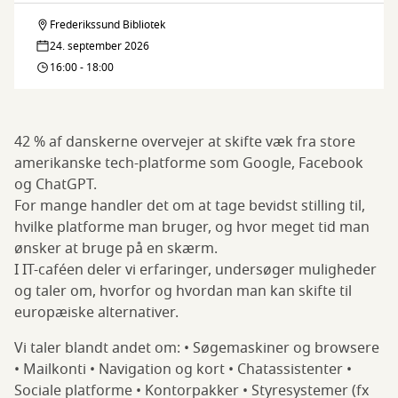
Væk
giganterne
Frederikssund Bibliotek
IT-
fra
24. september 2026
café:
16:00 - 18:00
tech-
Væk
giganterne
fra
42 % af danskerne overvejer at skifte væk fra store
tech-
amerikanske tech-platforme som Google, Facebook
og ChatGPT.
giganterne
For mange handler det om at tage bevidst stilling til,
hvilke platforme man bruger, og hvor meget tid man
ønsker at bruge på en skærm.
I IT-caféen deler vi erfaringer, undersøger muligheder
og taler om, hvorfor og hvordan man kan skifte til
europæiske alternativer.
Vi taler blandt andet om: • Søgemaskiner og browsere
• Mailkonti • Navigation og kort • Chatassistenter •
Sociale platforme • Kontorpakker • Styresystemer (fx