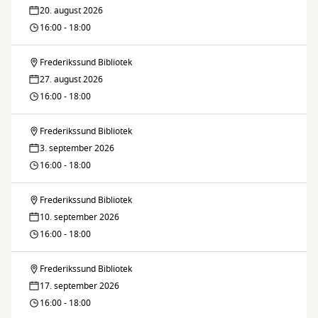
IT-
20. august 2026
café:
16:00 - 18:00
Væk
Frederikssund Bibliotek
IT-
fra
27. august 2026
café:
16:00 - 18:00
tech-
Væk
giganterne
Frederikssund Bibliotek
IT-
fra
3. september 2026
café:
16:00 - 18:00
tech-
Væk
giganterne
Frederikssund Bibliotek
IT-
fra
10. september 2026
café:
16:00 - 18:00
tech-
Væk
giganterne
Frederikssund Bibliotek
IT-
fra
17. september 2026
café:
16:00 - 18:00
tech-