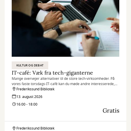
KULTUR OG DEBAT
IT-café: Væk fra tech-giganterne
Mange overvejer alternativer til de store tech-virksomheder. På
vores faste torsdags-IT-café kan du møde andre interesserede,
dele erfaringer og få gode råd om europæiske alternativer til
Frederikssund Bibliotek
blandt andet mail, browsere, kontorprogrammer,
13. august 2026
chatprogrammer og sociale medier.
16:00 - 18:00
Gratis
Frederikssund Bibliotek