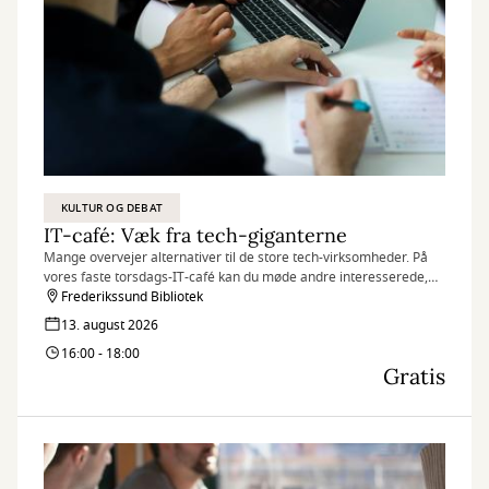
KULTUR OG DEBAT
IT-café: Væk fra tech-giganterne
Mange overvejer alternativer til de store tech-virksomheder. På
vores faste torsdags-IT-café kan du møde andre interesserede,
dele erfaringer og få gode råd om europæiske alternativer til
Frederikssund Bibliotek
blandt andet mail, browsere, kontorprogrammer,
13. august 2026
chatprogrammer og sociale medier.
16:00 - 18:00
Gratis