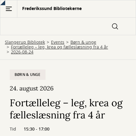
Gå
Frederikssund Bibliotekerne
til
hovedindhold
Slangerup Bibliotek
Events
Børn & unge
Fortælleleg – leg, krea og fælleslæsning fra 4 år
2026-08-24
BØRN & UNGE
24. august 2026
Fortælleleg – leg, krea og
fælleslæsning fra 4 år
Tid
15:30 - 17:00