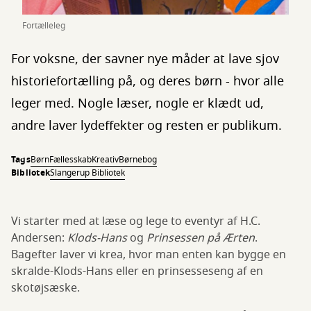
Fortælleleg
For voksne, der savner nye måder at lave sjov
historiefortælling på, og deres børn - hvor alle
leger med. Nogle læser, nogle er klædt ud,
andre laver lydeffekter og resten er publikum.
Tags
Børn
Fællesskab
Kreativ
Børnebog
Bibliotek
Slangerup Bibliotek
Vi starter med at læse og lege to eventyr af H.C.
Andersen:
Klods-Hans
og
Prinsessen på Ærten
.
Bagefter laver vi krea, hvor man enten kan bygge en
skralde-Klods-Hans eller en prinsesseseng af en
skotøjsæske.