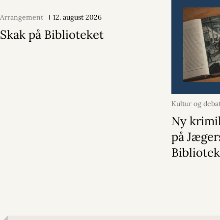
Arrangement
12. august 2026
Skak på Biblioteket
Kultur og deba
2026
Ny krimi
på Jæger
Bibliote