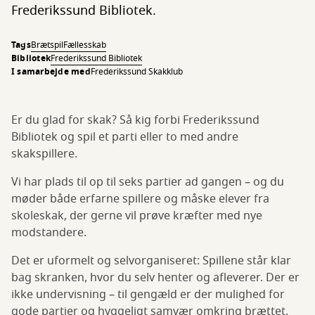
Frederikssund Bibliotek.
Tags
Brætspil
Fællesskab
Bibliotek
Frederikssund Bibliotek
I samarbejde med
Frederikssund Skakklub
Er du glad for skak? Så kig forbi Frederikssund
Bibliotek og spil et parti eller to med andre
skakspillere.
Vi har plads til op til seks partier ad gangen – og du
møder både erfarne spillere og måske elever fra
skoleskak, der gerne vil prøve kræfter med nye
modstandere.
Det er uformelt og selvorganiseret: Spillene står klar
bag skranken, hvor du selv henter og afleverer. Der er
ikke undervisning – til gengæld er der mulighed for
gode partier og hyggeligt samvær omkring brættet.