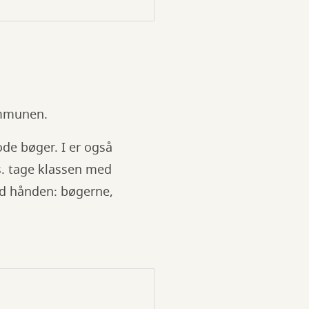
ommunen.
ode bøger. I er også
s. tage klassen med
ved hånden: bøgerne,