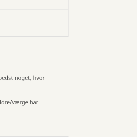
bedst noget, hvor
ældre/værge har