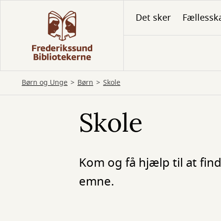
Gå
Det sker
Fællessk
til
hovedindhold
Børn og Unge
Børn
Skole
Skole
Kom og få hjælp til at fi
emne.